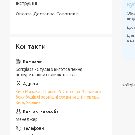
Інструкції
Ку
Оплата. Доставка. Самовивіз
Обсл
якщо
Дост
Для 
а не
Контакти
Softglass - Студія з виготовлення
поліуретанових плівок та скла
softgl
Київ Михайла Гришка 6, 2 поверх. З правого
боку будівлі зовнішні сходи на 2-й поверх.,
Київ, Україна
Менеджер