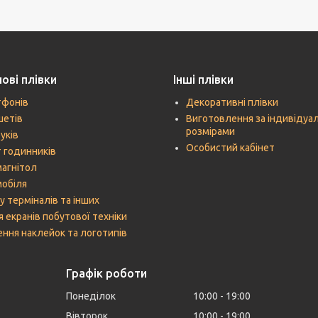
ові плівки
Інші плівки
тфонів
Декоративні плівки
шетів
Виготовлення за індивідуа
розмірами
уків
Особистий кабінет
 годинників
агнітол
мобіля
у терміналів та інших
я екранів побутової техніки
ння наклейок та логотипів
Графік роботи
Понеділок
10:00
19:00
Вівторок
10:00
19:00