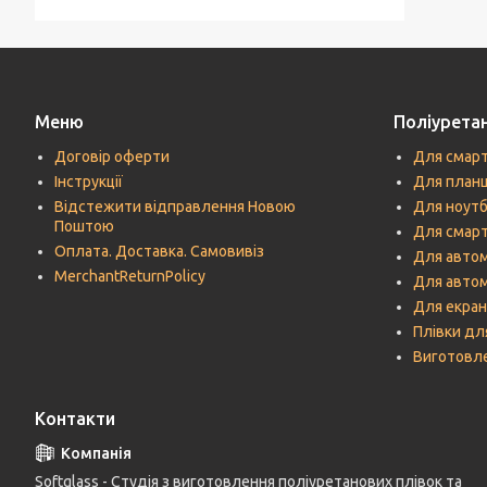
Меню
Поліуретан
Договір оферти
Для смар
Інструкції
Для план
Відстежити відправлення Новою
Для ноутб
Поштою
Для смарт
Оплата. Доставка. Самовивіз
Для автом
MerchantReturnPolicy
Для авто
Для екран
Плівки дл
Виготовле
Контакти
Softglass - Студія з виготовлення поліуретанових плівок та