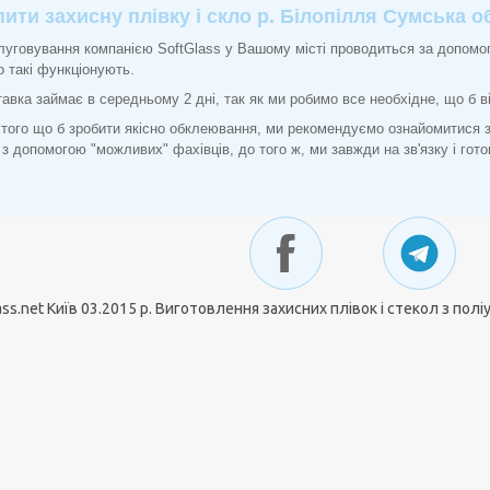
пити захисну плівку і скло р. Білопілля Сумська о
уговування компанією SoftGlass у Вашому місті проводиться за допом
 такі функціонують.
авка займає в середньому 2 дні, так як ми робимо все необхідне, що б 
того що б зробити якісно обклеювання, ми рекомендуємо ознайомитися
 з допомогою "можливих" фахівців, до того ж, ми завжди на зв'язку і гот
ass.net Київ 03.2015 р. Виготовлення захисних плівок і стекол з полі