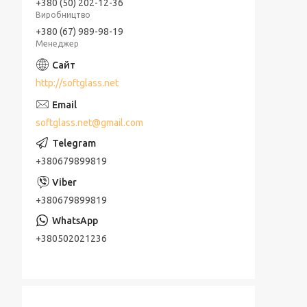
+380 (50) 202-12-36
Виробництво
+380 (67) 989-98-19
Менеджер
http://softglass.net
softglass.net@gmail.com
+380679899819
+380679899819
+380502021236