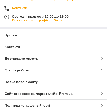
чутливості
Контакти
Сьогодні працює з 10:00 до 19:00
Показати весь графік роботи
Про нас
Контакти
Тип покриття
Товщина
Ключові
властивості
Доставка та оплата
Поліуретанова
0,2 мм
Самовідновленн
плівка
я,
Повна прозора
Графік роботи
захист,
Підходить для
Повна версія сайту
екранів і задніх
панелей,
Легке покриття
Сайт створено на маркетплейсі
Prom.ua
скруглень
Політика конфіденційності
М’яке скло
0,4 мм
Ударостійкий