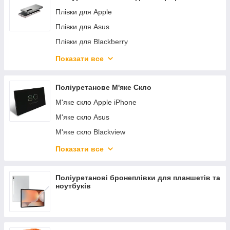
Плівки для Apple
Плівки для Asus
Плівки для Blackberry
Плівки для Blackview
Показати все
Плівки для CAT
Плівки для Doogee
Поліуретанове М'яке Скло
Плівки для Google Pixel
М'яке скло Apple iPhone
Плівки для Honor
М'яке скло Asus
Плівки для Huawei
М'яке скло Blackview
Плівки для Lenovo
М'яке скло Doogee
Показати все
Плівки для LG
М'яке скло Google Pixel
Плівки для Meizu
М'яке скло Huawei
Поліуретанові бронеплівки для планшетів та
ноутбуків
Плівки для Motorola
М'яке скло Honor
Плівки для Nokia
М'яке скло LG
Плівки для OnePlus
М'яке скло Realme Oppo