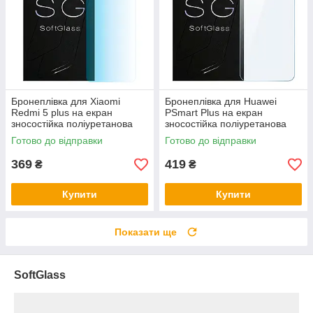
Бронеплівка для Xiaomi
Бронеплівка для Huawei
Redmi 5 plus на екран
PSmart Plus на екран
зносостійка поліуретанова
зносостійка поліуретанова
SoftGlass
SoftGlass
Готово до відправки
Готово до відправки
369
419
₴
₴
Купити
Купити
Показати ще
SoftGlass