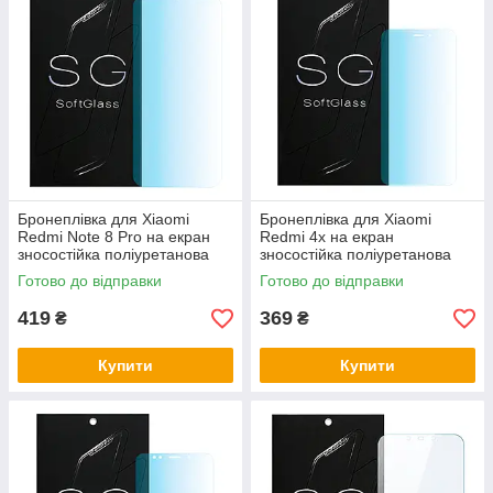
Бронеплівка для Xiaomi
Бронеплівка для Xiaomi
Redmi Note 8 Pro на екран
Redmi 4x на екран
зносостійка поліуретанова
зносостійка поліуретанова
SoftGlass
SoftGlass
Готово до відправки
Готово до відправки
419
369
₴
₴
Купити
Купити