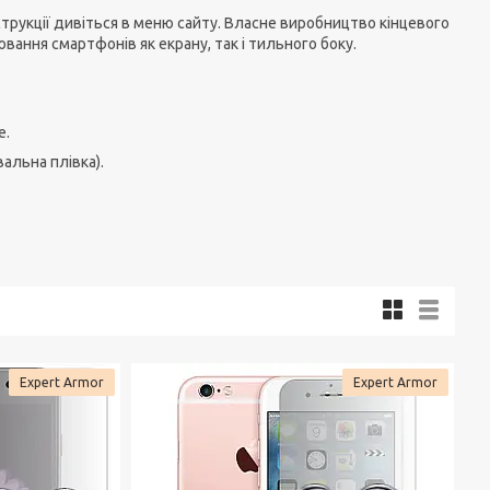
трукції дивіться в меню сайту. Власне виробництво кінцевого
вання смартфонів як екрану, так і тильного боку.
е.
вальна плівка).
Expert Armor
Expert Armor