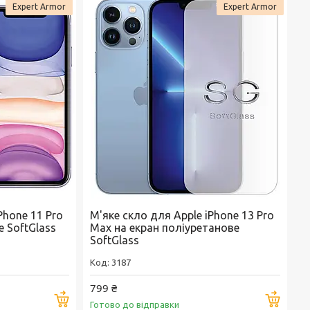
Expert Armor
Expert Armor
Phone 11 Pro
М'яке скло для Apple iPhone 13 Pro
е SoftGlass
Max на екран поліуретанове
SoftGlass
3187
799 ₴
Купити
Купи
Готово до відправки