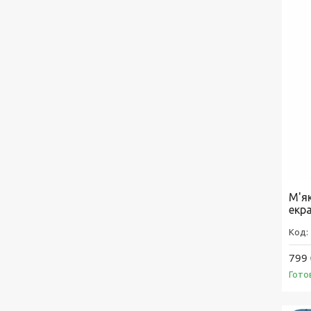
М'як
екр
799 
Гото