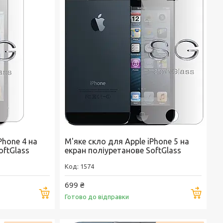
Phone 4 на
М'яке скло для Apple iPhone 5 на
oftGlass
екран поліуретанове SoftGlass
1574
699 ₴
Купити
Купи
Готово до відправки