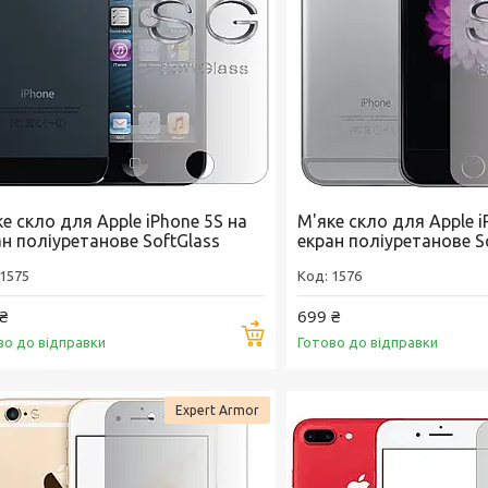
е скло для Apple iPhone 5S на
М'яке скло для Apple i
ан поліуретанове SoftGlass
екран поліуретанове S
1575
1576
₴
699 ₴
Купити
во до відправки
Готово до відправки
Expert Armor