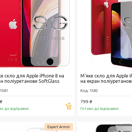
е скло для Apple iPhone 8 на
М'яке скло для Apple i
ан поліуретанове SoftGlass
на екран поліуретанов
1581
1582
₴
799 ₴
Купити
во до відправки
Готово до відправки
Expert Armor