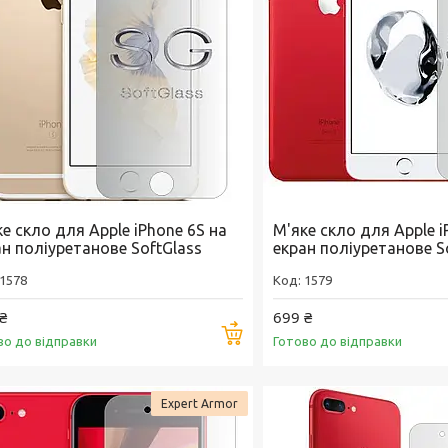
е скло для Apple iPhone 6S на
М'яке скло для Apple i
ан поліуретанове SoftGlass
екран поліуретанове S
1578
1579
₴
699 ₴
Купити
во до відправки
Готово до відправки
Expert Armor