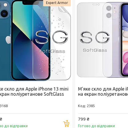
Expert Armor
е скло для Apple iPhone 13 mini
М'яке скло для Apple i
кран поліуретанове SoftGlass
на екран поліуретанов
3168
2385
₴
799 ₴
Купити
во до відправки
Готово до відправки