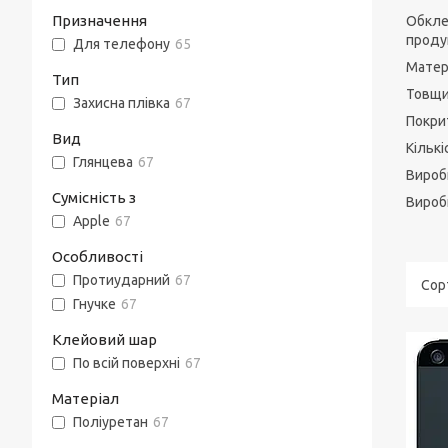
Призначення
Обкле
продук
Для телефону
65
Матері
Тип
Товщин
Захисна плівка
67
Покрит
Вид
Кількі
Глянцева
67
Вироб
Сумісність з
Виробн
Apple
67
Особливості
Протиударний
67
Гнучке
67
Клейовий шар
По всій поверхні
67
Матеріал
Поліуретан
67