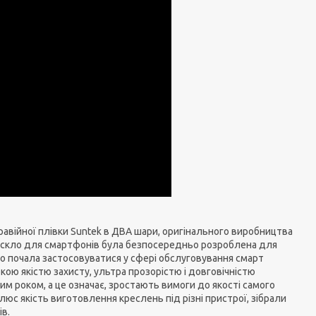
равійної плівки Suntek в ДВА шари, оригінального виробництва
сне скло для смартфонів була безпосередньо розроблена для
вно почала застосовуватися у сфері обслуговування смарт
окою якістю захисту, ультра прозорістю і довговічністю
ним роком, а це означає, зростають вимоги до якості самого
плюс якість виготовлення креслень під різні пристрої, зібрали
ів.