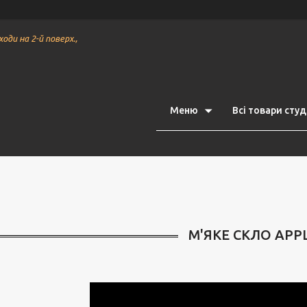
ходи на 2-й поверх.,
Меню
Всі товари студі
М'ЯКЕ СКЛО APP