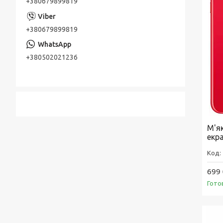
+380679899819
+380679899819
+380502021236
М'як
екр
699 
Гото