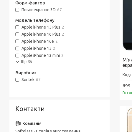
Форм-фактор
Повноекранне 3D
67
Модель телефону
Apple iPhone 15 Plus
2
Apple iPhone 16 Plus
2
Apple iPhone 16e
2
Apple iPhone 15
2
Apple iPhone 13 mini
2
М'як
Ще 35
екр
Виробник
Suntek
67
699 
Гото
Контакти
Softglass - Студія з виготовлення