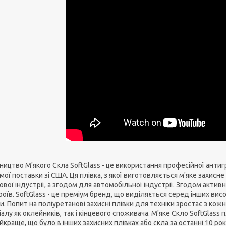
ицтво М'якого Скла SoftGlass - це використання професійної антиг
мої поставки зі США. Ця плівка, з якої виготовляється м'яке захи
ової індустрії, а згодом для автомобільної індустрії. Згодом акти
оїв. SoftGlass - це преміум бренд, що виділяється серед інших вис
. Попит на поліуретанові захисні плівки для техніки зростає з кож
алу як оклейників, так і кінцевого споживача. М'яке Скло SoftGlass 
йкраще, що було в інших захисних плівках або скла за останні 10 рок