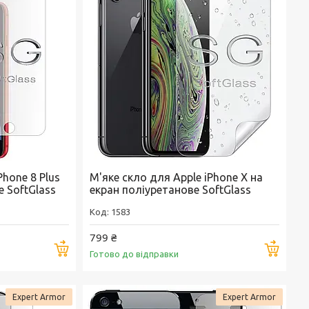
Phone 8 Plus
М'яке скло для Apple iPhone X на
е SoftGlass
екран поліуретанове SoftGlass
1583
799 ₴
Купити
Купи
Готово до відправки
Expert Armor
Expert Armor