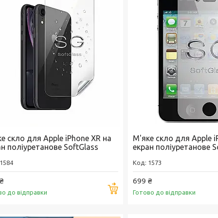
е скло для Apple iPhone XR на
М'яке скло для Apple i
ан поліуретанове SoftGlass
екран поліуретанове S
1584
1573
₴
699 ₴
Купити
во до відправки
Готово до відправки