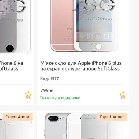
Phone 6 на
М'яке скло для Apple iPhone 6 plus
oftGlass
на екран поліуретанове SoftGlass
1577
799 ₴
Купити
Купи
Готово до відправки
Expert Armor
Expert Armor