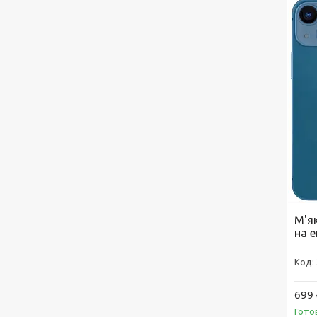
М'як
на е
699 
Гото