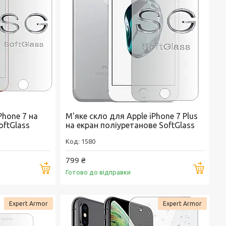
Phone 7 на
М'яке скло для Apple iPhone 7 Plus
oftGlass
на екран поліуретанове SoftGlass
1580
799 ₴
Купити
Купи
Готово до відправки
Expert Armor
Expert Armor