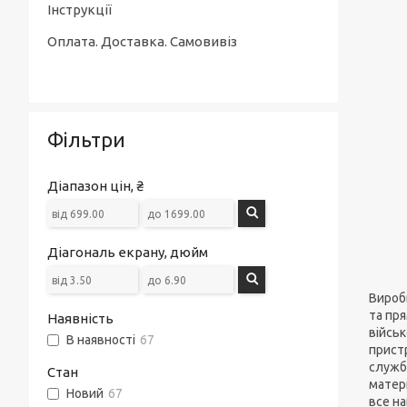
Інструкції
Оплата. Доставка. Самовивіз
Фільтри
Діапазон цін, ₴
Діагональ екрану, дюйм
Виробн
та пря
Наявність
військ
В наявності
67
пристр
служби
Стан
матері
Новий
67
все на