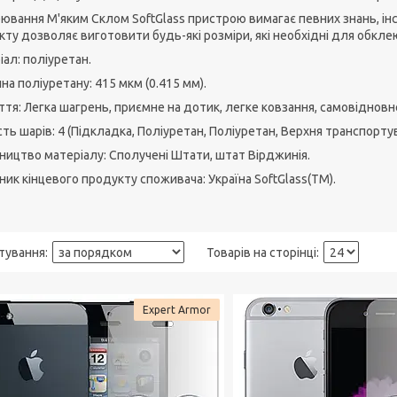
ювання М'яким Склом SoftGlass пристрою вимагає певних знань, інс
ту дозволяє виготовити будь-які розміри, які необхідні для обклею
ал: поліуретан.
а поліуретану: 415 мкм (0.415 мм).
тя: Легка шагрень, приємне на дотик, легке ковзання, самовідновн
сть шарів: 4 (Підкладка, Поліуретан, Поліуретан, Верхня транспорту
ництво матеріалу: Сполучені Штати, штат Вірджинія.
ик кінцевого продукту споживача: Україна SoftGlass(TM).
Expert Armor