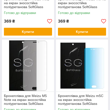
на екран зносостійка
екран зносостійка
поліуретанова SoftGlass
поліуретанова SoftGlass
Готово до відправки
Готово до відправки
369
369
₴
₴
Купити
Купити
Бронеплівка для Meizu M5
Бронеплівка для Meizu m5C
Note на екран зносостійка
на екран зносостійка
поліуретанова SoftGlass
поліуретанова SoftGlass
Готово до відправки
Готово до відправки