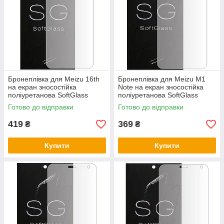
Виробник матеріалу: США
Кінцевий виробник готового продукту: Україна SoftGlass(TM)
Бронеплівка для Meizu 16th
Бронеплівка для Meizu M1
на екран зносостійка
Note на екран зносостійка
поліуретанова SoftGlass
поліуретанова SoftGlass
Готово до відправки
Готово до відправки
419
369
₴
₴
Купити
Купити