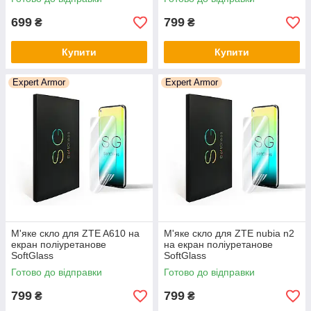
699
799
₴
₴
Купити
Купити
Expert Armor
Expert Armor
М'яке скло для ZTE A610 на
М'яке скло для ZTE nubia n2
екран поліуретанове
на екран поліуретанове
SoftGlass
SoftGlass
Готово до відправки
Готово до відправки
799
799
₴
₴