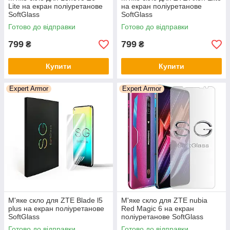
Lite на екран поліуретанове
на екран поліуретанове
SoftGlass
SoftGlass
Готово до відправки
Готово до відправки
799
799
₴
₴
Купити
Купити
Expert Armor
Expert Armor
М'яке скло для ZTE Blade l5
М'яке скло для ZTE nubia
plus на екран поліуретанове
Red Magic 6 на екран
SoftGlass
поліуретанове SoftGlass
Готово до відправки
Готово до відправки