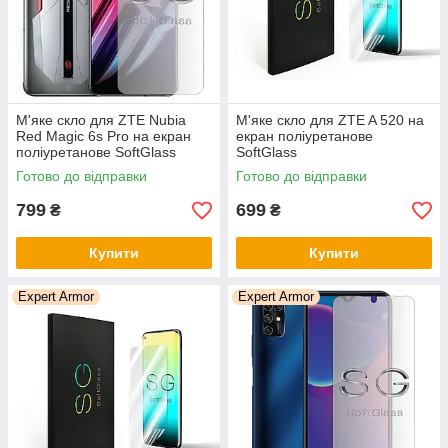
М'яке скло для ZTE Nubia
М'яке скло для ZTE A 520 на
Red Magic 6s Pro на екран
екран поліуретанове
поліуретанове SoftGlass
SoftGlass
Готово до відправки
Готово до відправки
799
699
₴
₴
Купити
Купити
Expert Armor
Expert Armor