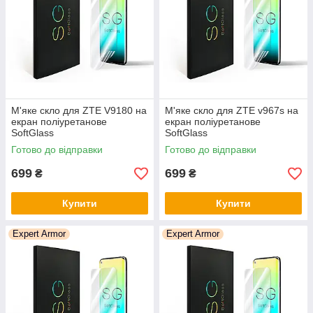
самовідновне.
Кількість шарів: 4 (Підкладка, Поліуретан, Поліуретан, Верхня
транспортувальна плівка).
Виробництво матеріалу: Сполучені Штати, штат Вірджинія.
Виробник кінцевого продукту споживача: Україна
SoftGlass(TM).
М'яке скло для ZTE V9180 на
М'яке скло для ZTE v967s на
екран поліуретанове
екран поліуретанове
SoftGlass
SoftGlass
Готово до відправки
Готово до відправки
699
699
₴
₴
Купити
Купити
Expert Armor
Expert Armor