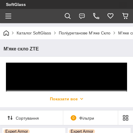
SoftGlass
Каталог SoftGlass
Поліуретанове М'яке Скло
М'яке 
М'яке скло ZTE
Показати все
Сортування
0
Фільтри
Виробництво М'якого Скла SoftGlass - це використання
професійної антигравійної плівки Suntek в ДВА шари,
Expert Armor
Expert Armor