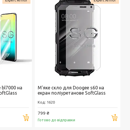
Expert Armor
Expert Armor
 bl7000 на
М'яке скло для Doogee s60 на
oftGlass
екран поліуретанове SoftGlass
1620
799 ₴
Купити
Купи
Готово до відправки