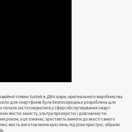
равійної плівки Suntek в ДВА шари, оригінального виробництва
сне скло для смартфонів була безпосередньо розроблена для
вно почала застосовуватися у сфері обслуговування смарт
окою якістю захисту, ультра прозорістю і довговічністю
ним роком, а це означає, зростають вимоги до якості самого
плюс якість виготовлення креслень під різні пристрої, зібрали
ів.