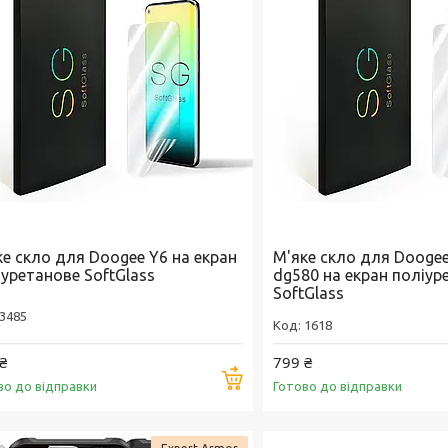
ке скло для Doogee Y6 на екран
М'яке скло для Doogee
іуретанове SoftGlass
dg580 на екран поліур
SoftGlass
3485
1618
₴
799 ₴
Купити
во до відправки
Готово до відправки