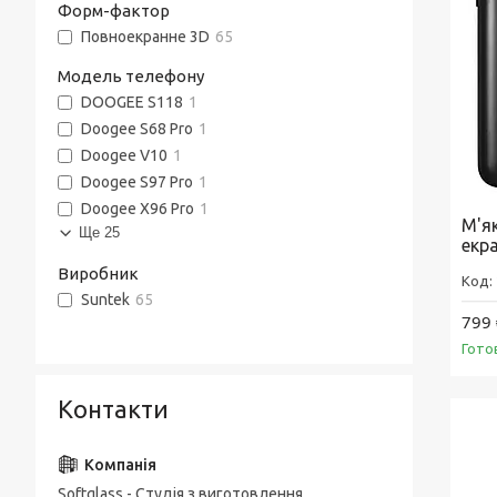
Форм-фактор
Повноекранне 3D
65
Модель телефону
DOOGEE S118
1
Doogee S68 Pro
1
Doogee V10
1
Doogee S97 Pro
1
Doogee X96 Pro
1
М'я
Ще 25
екр
Виробник
Suntek
65
799 
Гото
Контакти
Softglass - Студія з виготовлення