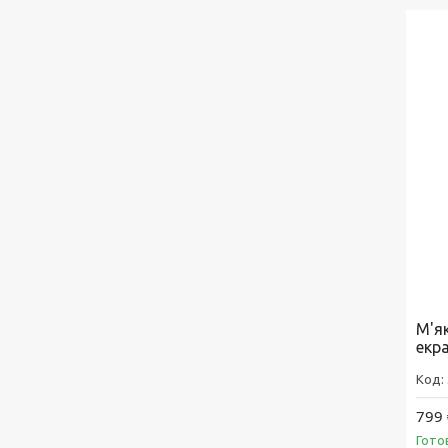
М'як
екр
799 
Гото