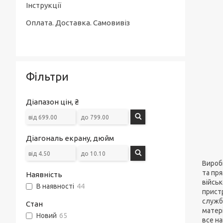
Інструкції
Оплата. Доставка. Самовивіз
Фільтри
Діапазон цін, ₴
Діагональ екрану, дюйм
Виробн
та пря
Наявність
військ
В наявності
44
пристр
служби
Стан
матері
Новий
65
все на