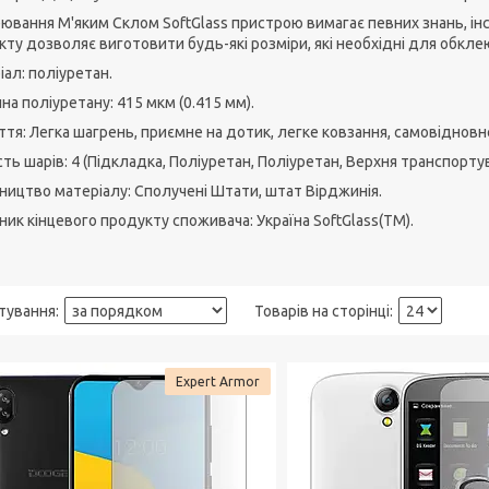
ювання М'яким Склом SoftGlass пристрою вимагає певних знань, інс
ту дозволяє виготовити будь-які розміри, які необхідні для обклею
ал: поліуретан.
а поліуретану: 415 мкм (0.415 мм).
тя: Легка шагрень, приємне на дотик, легке ковзання, самовідновн
сть шарів: 4 (Підкладка, Поліуретан, Поліуретан, Верхня транспорту
ництво матеріалу: Сполучені Штати, штат Вірджинія.
ик кінцевого продукту споживача: Україна SoftGlass(TM).
Expert Armor