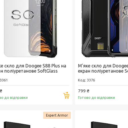
е скло для Doogee S88 Plus на
М'яке скло для Doogee
ан поліуретанове SoftGlass
екран поліуретанове S
3361
3376
₴
799 ₴
Купити
во до відправки
Готово до відправки
Expert Armor