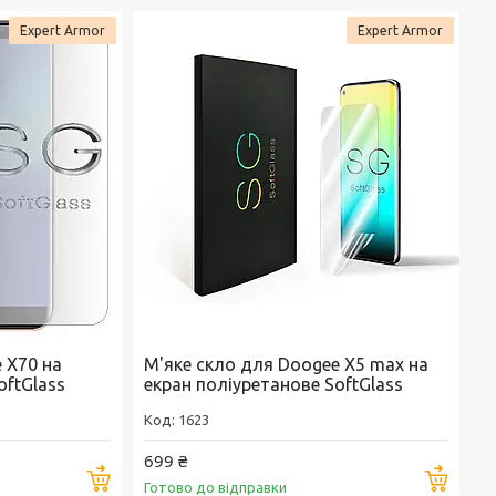
Expert Armor
Expert Armor
 X70 на
М'яке скло для Doogee X5 max на
oftGlass
екран поліуретанове SoftGlass
1623
699 ₴
Купити
Купи
Готово до відправки