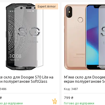
Expert Armor
е скло для Doogee S70 Lite на
М'яке скло для Doogee
ан поліуретанове SoftGlass
екран поліуретанове S
3486
3487
₴
799 ₴
Купити
во до відправки
Готово до відправки