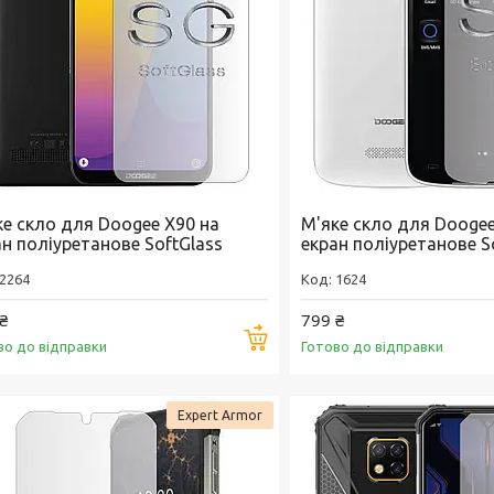
ке скло для Doogee X90 на
М'яке скло для Doogee
ан поліуретанове SoftGlass
екран поліуретанове S
2264
1624
₴
799 ₴
Купити
во до відправки
Готово до відправки
Expert Armor