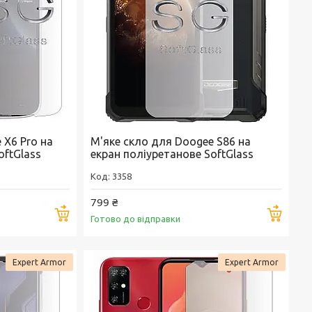
 X6 Pro на
М'яке скло для Doogee S86 на
oftGlass
екран поліуретанове SoftGlass
3358
799 ₴
Купити
Купи
Готово до відправки
Expert Armor
Expert Armor