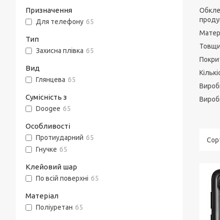
Призначення
Обкле
продук
Для телефону
65
Матері
Тип
Товщин
Захисна плівка
65
Покрит
Вид
Кількі
Глянцева
65
Вироб
Сумісність з
Виробн
Doogee
65
Особливості
Протиударний
65
Гнучке
65
Клейовий шар
По всій поверхні
65
Матеріал
Поліуретан
65