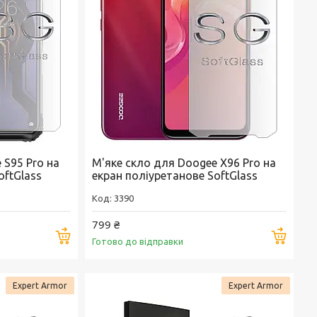
 S95 Pro на
М'яке скло для Doogee X96 Pro на
oftGlass
екран поліуретанове SoftGlass
3390
799 ₴
Купити
Купи
Готово до відправки
Expert Armor
Expert Armor