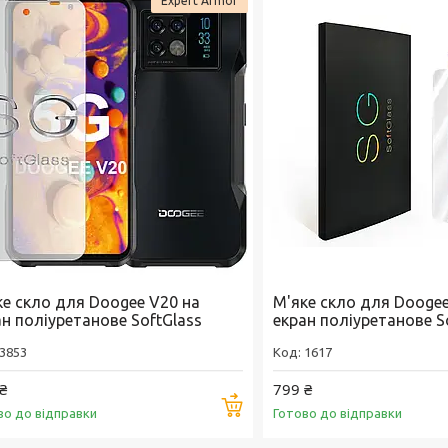
Expert Armor
ке скло для Doogee V20 на
М'яке скло для Doogee
ан поліуретанове SoftGlass
екран поліуретанове S
3853
1617
₴
799 ₴
Купити
во до відправки
Готово до відправки