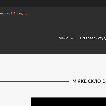
ходи на 2-й поверх.,
Меню
Всі товари студі
М'ЯКЕ СКЛО 