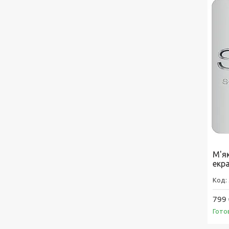
М'я
екр
799 
Гото