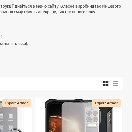
трукції дивіться в меню сайту. Власне виробництво кінцевого
вання смартфонів як екрану, так і тильного боку.
е.
вальна плівка).
Expert Armor
Expert Armor