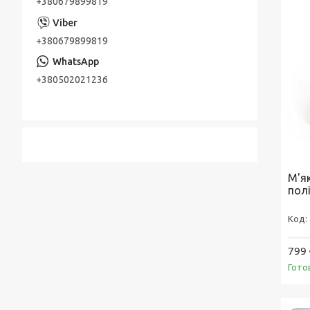
+380679899819
+380679899819
+380502021236
М'я
пол
799 
Гото