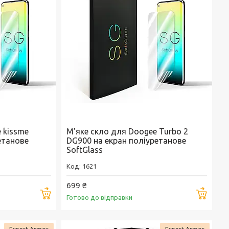
 kissme
М'яке скло для Doogee Turbo 2
етанове
DG900 на екран поліуретанове
SoftGlass
1621
699 ₴
Купити
Купи
Готово до відправки