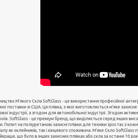
ицтво М'якого Скла SoftGlass - це використання професійної антиг
мої поставки зі США. Ця плівка, з якої виготовляється м'яке захи
ової індустрії, а згодом для автомобільної індустрії. Згодом акти
оїв. SoftGlass - це преміум бренд, що виділяється серед інших вис
. Попит на поліуретанові захисні плівки для техніки зростає з кож
алу як оклейників, так і кінцевого споживача. М'яке Скло SoftGlass 
йкраще, що було в інших захисних плівках або скла за останні 10 рок