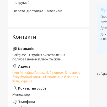
Інструкції
Ку
Оплата. Доставка. Самовивіз
Обс
так
Дост
Для 
Контакти
а не
Softglass - Студія з виготовлення
поліуретанових плівок та скла
Київ Михайла Гришка 6, 2 поверх. З правого
softgl
боку будівлі зовнішні сходи на 2-й поверх.,
Київ, Україна
Менеджер