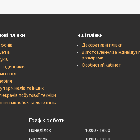
ові плівки
Інші плівки
тфонів
Декоративні плівки
шетів
Виготовлення за індивідуа
розмірами
уків
Особистий кабінет
 годинників
агнітол
мобіля
у терміналів та інших
я екранів побутової техніки
ння наклейок та логотипів
Графік роботи
Понеділок
10:00
19:00
Вівторок
10:00
19:00