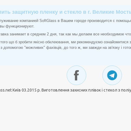
пить защитную пленку и стекло в г. Великие Мос
луживание компанией SoftGlass в Вашем городе производится с помощь
овы функционируют.
авка занимает в среднем 2 дня, так как мы делаем все необходимое что 
того що б зробити якісно обклеювання, ми рекомендуємо ознайомитися
 з допомогою "можливих" фахівців, до того ж, ми завжди на зв'язку і гот
ass.net Київ 03.2015 р. Виготовлення захисних плівок і стекол з полі