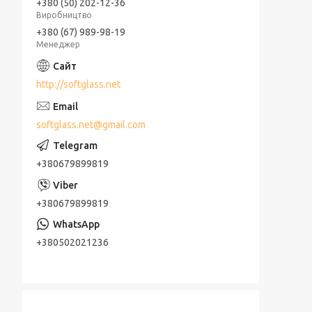
+380 (50) 202-12-36
Виробництво
+380 (67) 989-98-19
Менеджер
http://softglass.net
softglass.net@gmail.com
+380679899819
+380679899819
+380502021236