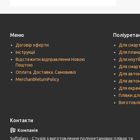
Меню
Поліуретан
Договір оферти
Для смар
Інструкції
Для план
Відстежити відправлення Новою
Для ноутб
Поштою
Для смарт
Оплата. Доставка. Самовивіз
Для автом
MerchantReturnPolicy
Для авто
Для екран
Плівки дл
Виготовле
Контакти
Softglass - Студія з виготовлення поліуретанових плівок та