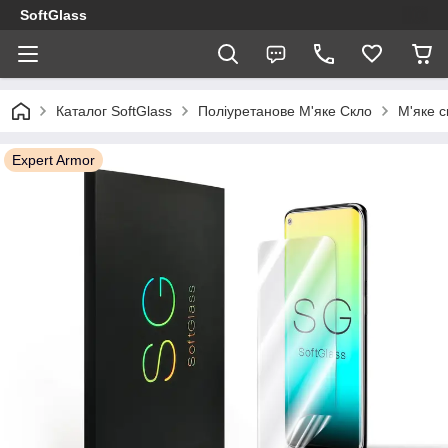
SoftGlass
Каталог SoftGlass
Поліуретанове М'яке Скло
М'яке 
Expert Armor