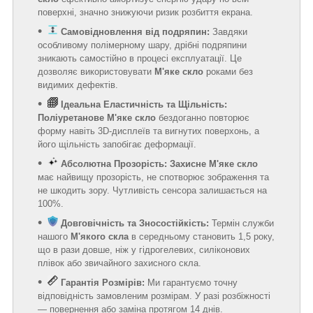
поверхні, значно знижуючи ризик розбиття екрана.
Самовідновлення від подряпин:
Завдяки
особливому полімерному шару, дрібні подряпини
зникають самостійно в процесі експлуатації. Це
дозволяє використовувати
М'яке скло
роками без
видимих дефектів.
Ідеальна Еластичність та Щільність:
Поліуретанове М'яке скло
бездоганно повторює
форму навіть 3D-дисплеїв та вигнутих поверхонь, а
його щільність запобігає деформації.
Абсолютна Прозорість:
Захисне М'яке скло
має найвищу прозорість, не спотворює зображення та
не шкодить зору. Чутливість сенсора залишається на
100%.
Довговічність та Зносостійкість:
Термін служби
нашого
М'якого скла
в середньому становить 1,5 року,
що в рази довше, ніж у гідрогелевих, силіконових
плівок або звичайного захисного скла.
Гарантія Розмірів:
Ми гарантуємо точну
відповідність замовленим розмірам. У разі розбіжності
— повернення або заміна протягом 14 днів.