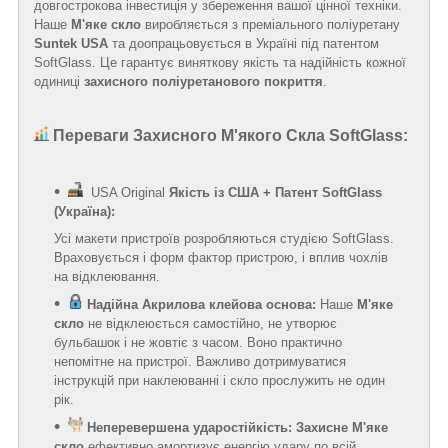
довгострокова інвестиція у збереження вашої цінної техніки.
Наше
М'яке скло
виробляється з преміального поліуретану
Suntek USA
та доопрацьовується в Україні під патентом
SoftGlass. Це гарантує виняткову якість та надійність кожної
одиниці
захисного поліуретанового покриття
.
Переваги Захисного М'якого Скла SoftGlass:
USA Original
Якість із США + Патент SoftGlass
(Україна):
Усі макети пристроїв розробляються студією SoftGlass.
Враховується і форм фактор пристрою, і вплив чохлів
на відклеювання.
Надійна Акрилова клейова основа:
Наше
М'яке
скло
не відклеюється самостійно, не утворює
бульбашок і не жовтіє з часом. Воно практично
непомітне на пристрої. Важливо дотримуватися
інструкцій при наклеюванні і скло прослужить не один
рік.
Неперевершена ударостійкість:
Захисне М'яке
скло
ефективно амортизує енергію удару по всій