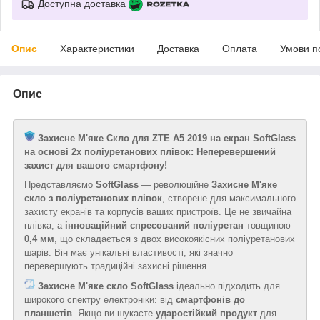
Доступна доставка
Опис
Характеристики
Доставка
Оплата
Умови п
Опис
Захисне М'яке Скло для ZTE A5 2019 на екран SoftGlass
на основі 2х поліуретанових плівок: Неперевершений
захист для вашого смартфону!
Представляємо
SoftGlass
— революційне
Захисне М'яке
скло з поліуретанових плівок
, створене для максимального
захисту екранів та корпусів ваших пристроїв. Це не звичайна
плівка, а
інноваційний спресований поліуретан
товщиною
0,4 мм
, що складається з двох високоякісних поліуретанових
шарів. Він має унікальні властивості, які значно
перевершують традиційні захисні рішення.
Захисне М'яке скло SoftGlass
ідеально підходить для
широкого спектру електроніки: від
смартфонів до
планшетів
. Якщо ви шукаєте
ударостійкий продукт
для