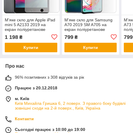
М'яке скло для Apple iPad
М'яке скло для Samsung
М'як
mini 5 A2133 2019 на
A70 2019 SM A705 на
A73 
екран поліуретанове
екран поліуретанове
полі
SoftGlass
SoftGlass
1 198
799
799
₴
₴
Купити
Купити
Про нас
96% позитивних з 308 відгуків за рік
Працює з 20.12.2018
м. Київ
Київ Михайла Гришка 6, 2 поверх. З правого боку будівлі
зовнішні сходи на 2-й поверх., Київ, Україна
Контакти
Сьогодні працює з 10:00 до 19:00