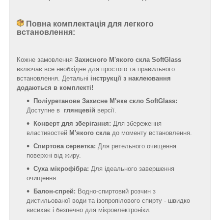
Повна комплектація для легкого
встановлення:
Кожне замовлення
Захисного М'якого скла SoftGlass
включає все необхідне для простого та правильного
встановлення. Детальні
інструкції з наклеювання
додаються в комплекті!
Поліуретанове Захисне М'яке скло SoftGlass:
Доступне в
глянцевій
версії.
Конверт для зберігання:
Для збереження
властивостей
М'якого скла
до моменту встановлення.
Спиртова серветка:
Для ретельного очищення
поверхні від жиру.
Суха мікрофібра:
Для ідеального завершення
очищення.
Балон-спрей:
Водно-спиртовий розчин з
дистильованої води та ізопропілового спирту - швидко
висихає і безпечно для мікроелектроніки.