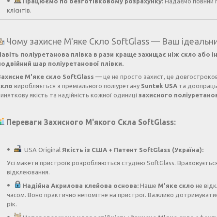
Працюємо по безготівковому розрахунку:
Надаємо повний п
клієнтів.
Чому захисне М'яке Скло SoftGlass — Ваш ідеальни
Навіть поліуретанова плівка в рази краще захищає ніж скло або і
подвійний шар поліуретанової плівки.
Захисне М'яке скло SoftGlass
— це не просто захист, це довгостроков
скло
виробляється з преміального поліуретану
Suntek USA
та доопрацьо
виняткову якість та надійність кожної одиниці
захисного поліуретано
Переваги Захисного М'якого Скла SoftGlass:
USA Original
Якість із США + Патент SoftGlass (Україна):
Усі макети пристроїв розробляються студією SoftGlass. Враховується
відклеювання.
Надійна Акрилова клейова основа:
Наше
М'яке скло
не відк
часом. Воно практично непомітне на пристрої. Важливо дотримуватися
рік.