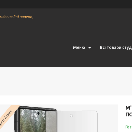
ходи на 2-й поверх.,
Меню
Всі товари студі
М'
pert Armor
П
Гот