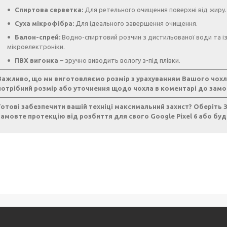
Спиртова серветка:
Для ретельного очищення поверхні від жиру.
Суха мікрофібра:
Для ідеального завершення очищення.
Балон-спрей:
Водно-спиртовий розчин з дистильованої води та із
мікроелектроніки.
ПВХ вигонка
– зручно виводить вологу з-під плівки.
Важливо, що ми виготовляємо розмір з урахуванням Вашого чохл
потрібний розмір або уточнення щодо чохла в коментарі до замо
Готові забезпечити вашій техніці максимальний захист? Оберіть З
замовте протекцію від розбиття для свого Google Pixel 6 або бу