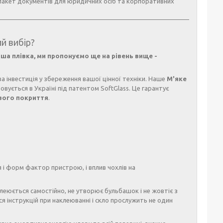
акет документів для юридичних осіб та корпоративних
й вибір?
нша плівка, ми пропонуємо ще на рівень вище -
а інвестиція у збереження вашої цінної техніки. Наше
М'яке
вується в Україні під патентом SoftGlass. Це гарантує
вого покриття
.
 і форм фактор пристрою, і вплив чохлів на
леюється самостійно, не утворює бульбашок і не жовтіє з
 інструкцій при наклеюванні і скло прослужить не один