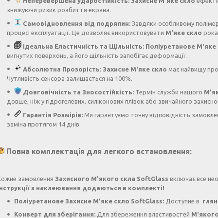
Неперевершена ударостійкість:
Захисне М'яке скло
ефектив
знижуючи ризик розбиття екрана.
Самовідновлення від подряпин:
Завдяки особливому полімер
процесі експлуатації. Це дозволяє використовувати
М'яке скло
рока
Ідеальна Еластичність та Щільність:
Поліуретанове М'яке
вигнутих поверхонь, а його щільність запобігає деформації.
Абсолютна Прозорість:
Захисне М'яке скло
має найвищу про
Чутливість сенсора залишається на 100%.
Довговічність та Зносостійкість:
Термін служби нашого
М'я
довше, ніж у гідрогелевих, силіконових плівок або звичайного захисно
Гарантія Розмірів:
Ми гарантуємо точну відповідність замовле
заміна протягом 14 днів.
Повна комплектація для легкого встановлення:
Кожне замовлення
Захисного М'якого скла SoftGlass
включає все нео
інструкції з наклеювання додаються в комплекті!
Поліуретанове Захисне М'яке скло SoftGlass:
Доступне в
глян
Конверт для зберігання:
Для збереження властивостей
М'якого