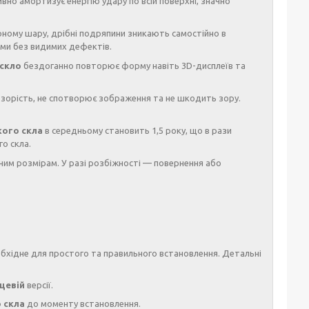
но амортизує енергію удару по всій поверхні, значно
ному шару, дрібні подряпини зникають самостійно в
ми без видимих дефектів.
 скло
бездоганно повторює форму навіть 3D-дисплеїв та
зорість, не спотворює зображення та не шкодить зору.
кого скла
в середньому становить 1,5 року, що в рази
го скла.
ним розмірам. У разі розбіжності — повернення або
бхідне для простого та правильного встановлення. Детальні
цевій
версії.
 скла
до моменту встановлення.