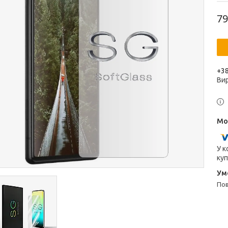
79
+38
Ви
У к
куп
п