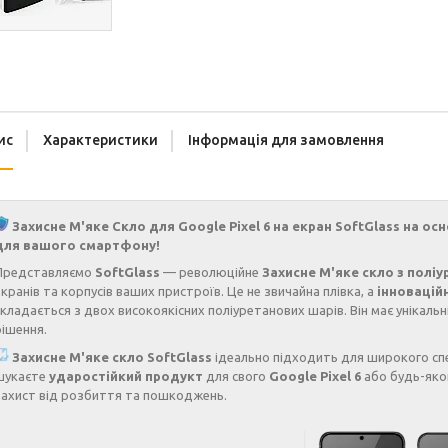
ис
Характеристики
Інформація для замовлення
Захисне М'яке Скло для Google Pixel 6 на екран SoftGlass на о
для вашого смартфону!
Представляємо
SoftGlass
— революційне
Захисне М'яке скло з полі
екранів та корпусів ваших пристроїв. Це не звичайна плівка, а
інновацій
складається з двох високоякісних поліуретанових шарів. Він має унікальн
рішення.
Захисне М'яке скло SoftGlass
ідеально підходить для широкого спе
шукаєте
ударостійкий продукт
для свого
Google Pixel 6
або будь-яко
захист від розбиття та пошкоджень.