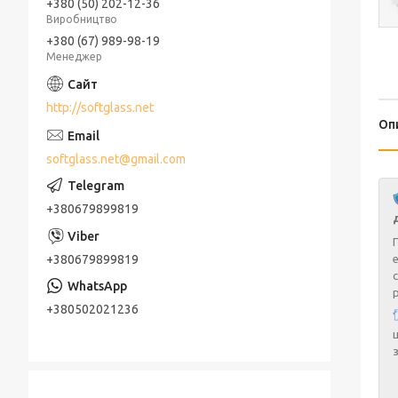
+380 (50) 202-12-36
Виробництво
+380 (67) 989-98-19
Менеджер
http://softglass.net
Оп
softglass.net@gmail.com
+380679899819
+380679899819
+380502021236