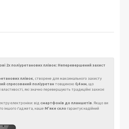
снові 2х поліуретанових плівок: Неперевершений захист
уретанових плівок
, створене для максимального захисту
ний спресований поліуретан
товщиною
0,4 мм
, що
і властивості, які значно перевершують традиційні захисні
ктру електроніки: від
смартфонів до планшетів
. Якщо ви
го іншого ґаджета, наше
М'яке скло
гарантує надійний