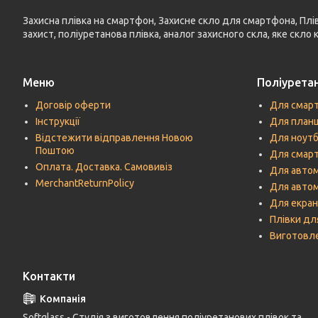
Захисна плівка на смартфон, Захисне скло для смартфона, Плівка
захист, поліуретанова плівка, аналог захисного скла, яке скло
Меню
Поліуретан
Договір оферти
Для смар
Інструкції
Для план
Відстежити відправлення Новою
Для ноутб
Поштою
Для смарт
Оплата. Доставка. Самовивіз
Для автом
MerchantReturnPolicy
Для авто
Для екран
Плівки дл
Виготовле
Контакти
Softglass - Студія з виготовлення поліуретанових плівок та