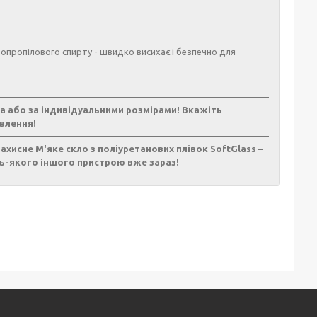
опропілового спирту - швидко висихає і безпечно для
а або за індивідуальними розмірами! Вкажіть
влення!
ахисне М'яке скло з поліуретанових плівок SoftGlass –
дь-якого іншого пристрою вже зараз!