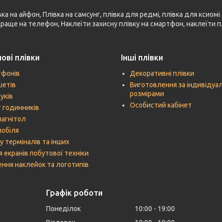
 на айфон, Плівка на самсунг, плівка для редмі, плівка для ксиомі 
 краще на телефон, Наклеїти захисну плівку на смартфон, наклеїти п
ові плівки
Інші плівки
тфонів
Декоративні плівки
шетів
Виготовлення за індивідуа
розмірами
уків
Особистий кабінет
 годинників
агнітол
мобіля
у терміналів та інших
я екранів побутової техніки
ння наклейок та логотипів
Графік роботи
Понеділок
10:00
19:00