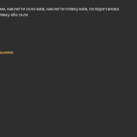
ми, наклеїти скло київ, наклеїти плівку київ, поліуретанова
лівку або скло
льними