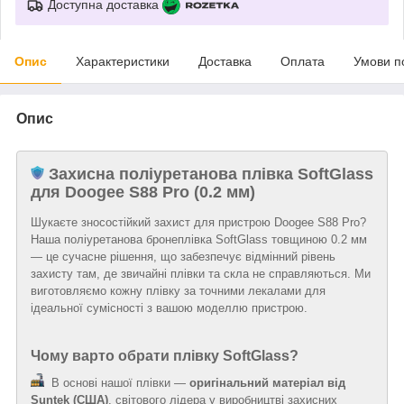
Доступна доставка
Опис
Характеристики
Доставка
Оплата
Умови п
Опис
Захисна поліуретанова плівка SoftGlass
для Doogee S88 Pro (0.2 мм)
Шукаєте зносостійкий захист для пристрою Doogee S88 Pro?
Наша поліуретанова бронеплівка SoftGlass товщиною 0.2 мм
— це сучасне рішення, що забезпечує відмінний рівень
захисту там, де звичайні плівки та скла не справляються. Ми
виготовляємо кожну плівку за точними лекалами для
ідеальної сумісності з вашою моделлю пристрою.
Чому варто обрати плівку SoftGlass?
В основі нашої плівки —
оригінальний матеріал від
Suntek (США)
, світового лідера у виробництві захисних