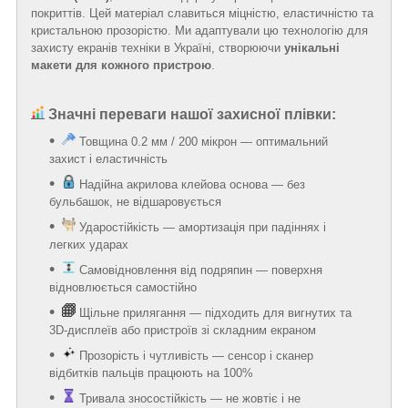
покриттів. Цей матеріал славиться міцністю, еластичністю та
кристальною прозорістю. Ми адаптували цю технологію для
захисту екранів техніки в Україні, створюючи
унікальні
макети для кожного пристрою
.
Значні переваги нашої захисної плівки:
Товщина 0.2 мм / 200 мікрон — оптимальний
захист і еластичність
Надійна акрилова клейова основа — без
бульбашок, не відшаровується
Ударостійкість — амортизація при падіннях і
легких ударах
Самовідновлення від подряпин — поверхня
відновлюється самостійно
Щільне прилягання — підходить для вигнутих та
3D-дисплеїв або пристроїв зі складним екраном
Прозорість і чутливість — сенсор і сканер
відбитків пальців працюють на 100%
Тривала зносостійкість — не жовтіє і не