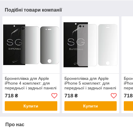
Подібні товари компанії
Бронеплівка для Apple
Бронеплівка для Apple
Брон
iPhone 4 комплект: для
iPhone 5 комплект: для
iPho
передньої і задньої панелі
передньої і задньої панелі
пере
зносостійка поліуретанова
зносостійка поліуретанова
знос
718
718
718
₴
₴
SoftGlass
SoftGlass
Soft
Купити
Купити
Про нас