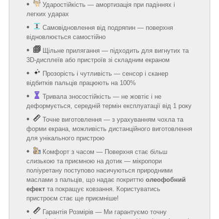
Ударостійкість — амортизація при падіннях і
легких ударах
Самовідновлення від подряпин — поверхня
відновлюється самостійно
Щільне прилягання — підходить для вигнутих та
3D-дисплеїв або пристроїв зі складним екраном
Прозорість і чутливість — сенсор і сканер
відбитків пальців працюють на 100%
Тривала зносостійкість — не жовтіє і не
деформується, середній термін експлуатації від 1 року
Точне виготовлення — з урахуванням чохла та
форми екрана, можливість дистанційного виготовлення
для унікального пристрою
Комфорт з часом — Поверхня стає більш
слизькою та приємною на дотик — мікропори
поліуретану поступово насичуються природними
маслами з пальців, що надає покриттю
олеофобний
ефект
та покращує ковзання. Користуватись
пристроєм стає ще приємніше!
Гарантія Розмірів — Ми гарантуємо точну