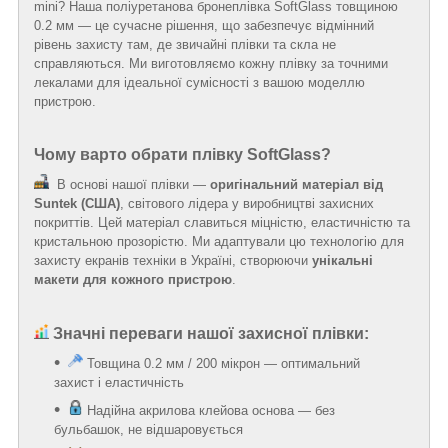
mini? Наша поліуретанова бронеплівка SoftGlass товщиною
0.2 мм — це сучасне рішення, що забезпечує відмінний
рівень захисту там, де звичайні плівки та скла не
справляються. Ми виготовляємо кожну плівку за точними
лекалами для ідеальної сумісності з вашою моделлю
пристрою.
Чому варто обрати плівку SoftGlass?
В основі нашої плівки —
оригінальний матеріал від
Suntek (США)
, світового лідера у виробництві захисних
покриттів. Цей матеріал славиться міцністю, еластичністю та
кристальною прозорістю. Ми адаптували цю технологію для
захисту екранів техніки в Україні, створюючи
унікальні
макети для кожного пристрою
.
Значні переваги нашої захисної плівки:
Товщина 0.2 мм / 200 мікрон — оптимальний
захист і еластичність
Надійна акрилова клейова основа — без
бульбашок, не відшаровується