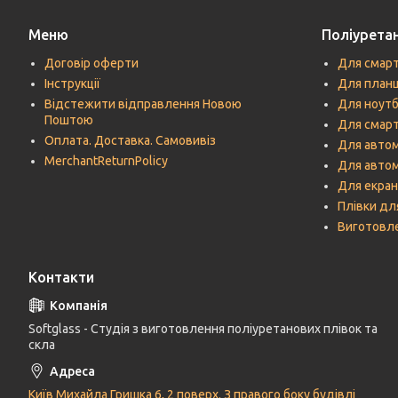
Меню
Поліуретан
Договір оферти
Для смар
Інструкції
Для план
Відстежити відправлення Новою
Для ноутб
Поштою
Для смарт
Оплата. Доставка. Самовивіз
Для автом
MerchantReturnPolicy
Для авто
Для екран
Плівки дл
Виготовле
Контакти
Softglass - Студія з виготовлення поліуретанових плівок та
скла
Київ Михайла Гришка 6, 2 поверх. З правого боку будівлі