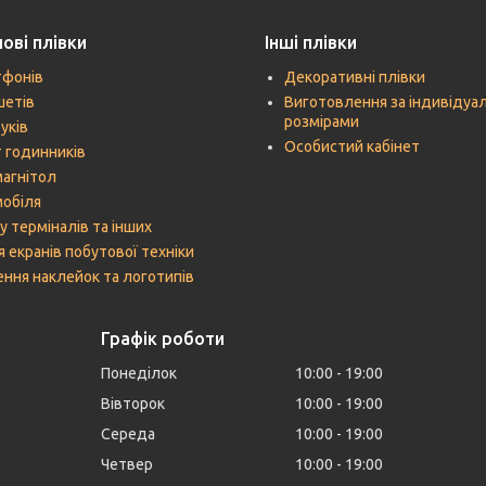
ові плівки
Інші плівки
тфонів
Декоративні плівки
шетів
Виготовлення за індивідуа
розмірами
уків
Особистий кабінет
 годинників
агнітол
мобіля
у терміналів та інших
я екранів побутової техніки
ння наклейок та логотипів
Графік роботи
Понеділок
10:00
19:00
Вівторок
10:00
19:00
Середа
10:00
19:00
Четвер
10:00
19:00