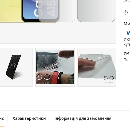
Ви
У к
куп
п
ис
Характеристики
Інформація для замовлення