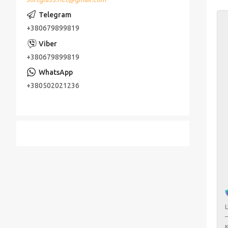
+380679899819
+380679899819
+380502021236