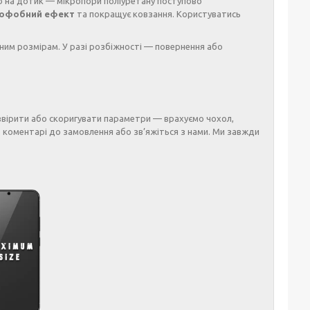
 на дотик — мікропори поліуретану поступово
офобний ефект
та покращує ковзання. Користуватись
ним розмірам. У разі розбіжності — повернення або
звірити або скоригувати параметри — врахуємо чохол,
 коментарі до замовлення або зв’яжіться з нами. Ми завжди