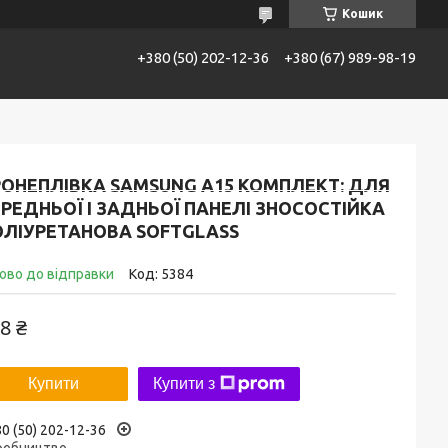
Кошик
+380 (50) 202-12-36
+380 (67) 989-98-19
ї SoftGlass
Не знаходите потрібну модель?
РОНЕПЛІВКА SAMSUNG A15 КОМПЛЕКТ: ДЛЯ
РЕДНЬОЇ І ЗАДНЬОЇ ПАНЕЛІ ЗНОСОСТІЙКА
ОЛІУРЕТАНОВА SOFTGLASS
ово до відправки
Код:
5384
8 ₴
Купити
Купити з
0 (50) 202-12-36