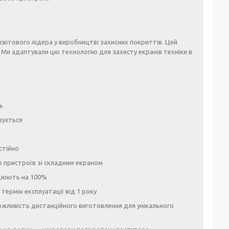
 світового лідера у виробництві захисних покриттів. Цей
 Ми адаптували цю технологію для захисту екранів техніки в
ь
вується
стійно
о пристроїв зі складним екраном
рацюють на 100%
термін експлуатації від 1 року
жливість дистанційного виготовлення для унікального