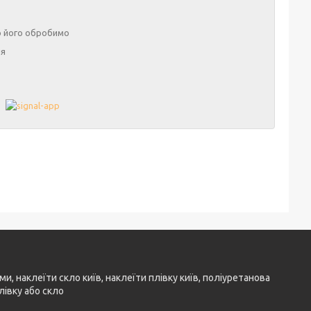
о його обробимо
ня
ми, наклеїти скло київ, наклеїти плівку київ, поліуретанова
лівку або скло