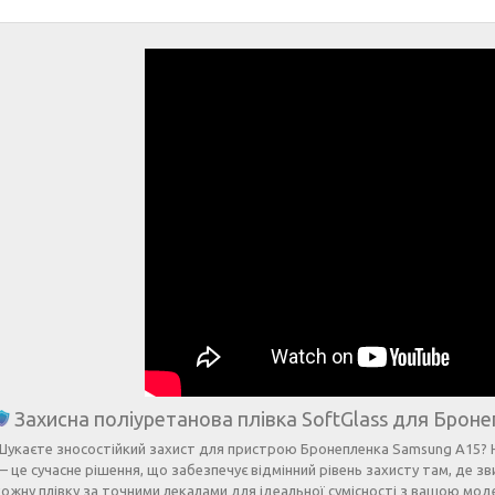
Захисна поліуретанова плівка SoftGlass для Броне
Шукаєте зносостійкий захист для пристрою Бронепленка Samsung A15? 
— це сучасне рішення, що забезпечує відмінний рівень захисту там, де з
кожну плівку за точними лекалами для ідеальної сумісності з вашою мо