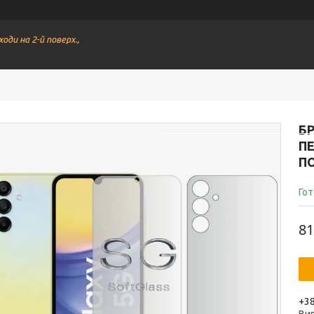
ходи на 2-й поверх.,
Меню
Всі товари студі
Б
ПЕ
П
Гот
81
+38