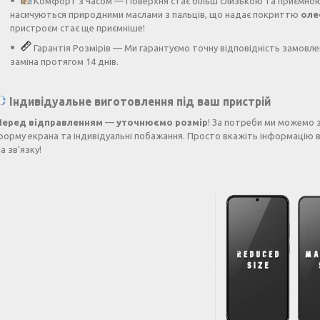
Комфорт з часом — Поверхня стає більш слизькою та приємною
насичуються природними маслами з пальців, що надає покриттю
оле
пристроєм стає ще приємніше!
Гарантія Розмірів — Ми гарантуємо точну відповідність замовле
заміна протягом 14 днів.
Індивідуальне виготовлення під ваш пристрій
Перед відправленням
—
уточнюємо розмір
! За потреби ми можемо 
форму екрана та індивідуальні побажання. Просто вкажіть інформацію в
а зв’язку!