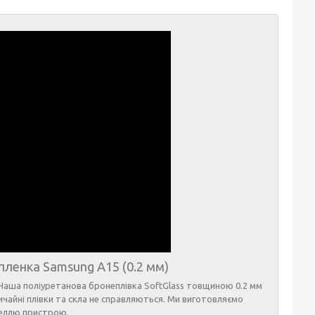
пленка Samsung A15 (0.2 мм)
Наша поліуретанова бронеплівка SoftGlass товщиною 0.2 мм
вичайні плівки та скла не справляються. Ми виготовляємо
деллю пристрою.