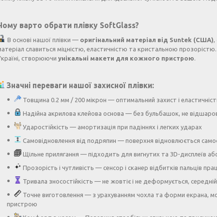
Чому варто обрати плівку SoftGlass?
В основі нашої плівки —
оригінальний матеріал від Suntek (США)
,
матеріал славиться міцністю, еластичністю та кристальною прозорістю.
Україні, створюючи
унікальні макети для кожного пристрою
.
Значні переваги нашої захисної плівки:
Товщина 0.2 мм / 200 мікрон — оптимальний захист і еластичніст
Надійна акрилова клейова основа — без бульбашок, не відшаро
Ударостійкість — амортизація при падіннях і легких ударах
Самовідновлення від подряпин — поверхня відновлюється само
Щільне прилягання — підходить для вигнутих та 3D-дисплеїв аб
Прозорість і чутливість — сенсор і сканер відбитків пальців п
Тривала зносостійкість — не жовтіє і не деформується, середній 
Точне виготовлення — з урахуванням чохла та форми екрана, мо
пристрою