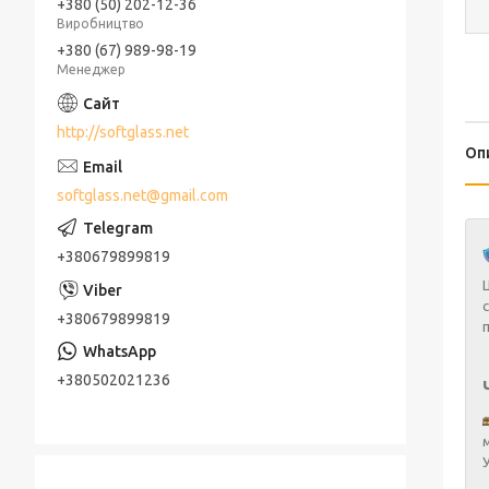
+380 (50) 202-12-36
Виробництво
+380 (67) 989-98-19
Менеджер
http://softglass.net
Оп
softglass.net@gmail.com
+380679899819
+380679899819
+380502021236