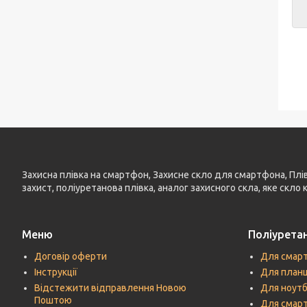
Захисна плівка на смартфон, Захисне скло для смартфона, Плівка
захист, поліуретанова плівка, аналог захисного скла, яке скло
Меню
Поліуретан
Договір оферти
Для смар
Інструкції
Для план
Відстежити відправлення Новою
Для ноутб
Поштою
Для смарт