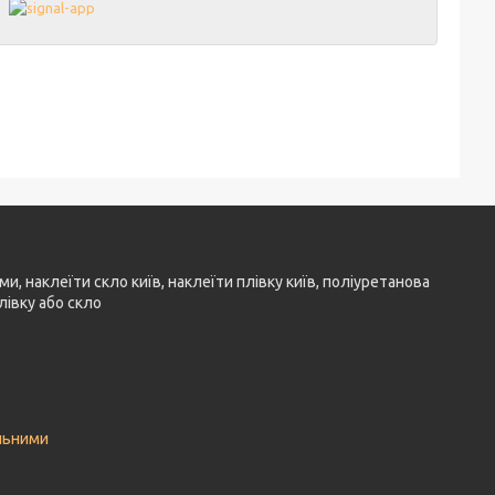
ми, наклеїти скло київ, наклеїти плівку київ, поліуретанова
лівку або скло
льними