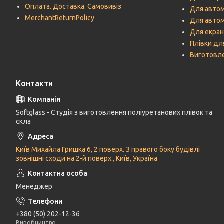
Оплата. Доставка. Самовивіз
Для автом
MerchantReturnPolicy
Для авто
Для екран
Плівки дл
Виготовле
Контакти
Softglass - Студія з виготовлення поліуретанових плівок та
скла
Київ Михайла Гришка 6, 2 поверх. З правого боку будівлі
зовнішні сходи на 2-й поверх., Київ, Україна
Менеджер
+380 (50) 202-12-36
Виробництво