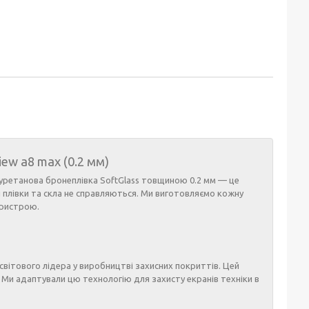
iew a8 max (0.2 мм)
уретанова бронеплівка SoftGlass товщиною 0.2 мм — це
ні плівки та скла не справляються. Ми виготовляємо кожну
пристрою.
 світового лідера у виробництві захисних покриттів. Цей
 Ми адаптували цю технологію для захисту екранів техніки в