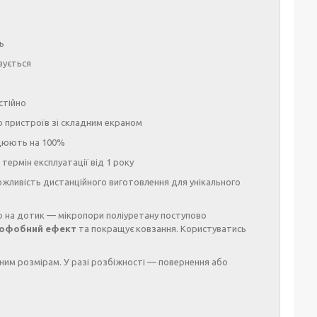
ь
вується
стійно
о пристроїв зі складним екраном
рацюють на 100%
термін експлуатації від 1 року
жливість дистанційного виготовлення для унікального
 на дотик — мікропори поліуретану поступово
офобний ефект
та покращує ковзання. Користуватись
ним розмірам. У разі розбіжності — повернення або