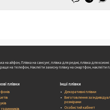
 на айфон, Плівка на самсунг, плівка для редмі, плівка для ксиомі 
 краще на телефон, Наклеїти захисну плівку на смартфон, наклеїти п
ові плівки
Інші плівки
тфонів
Декоративні плівки
шетів
Виготовлення за індивідуа
розмірами
уків
Особистий кабінет
 годинників