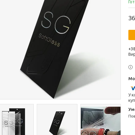
Гот
36
+38
Ви
У к
куп
п