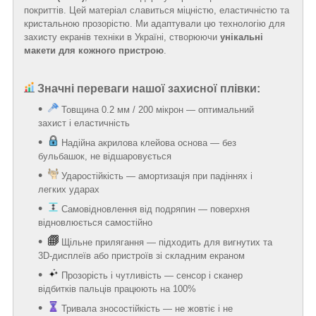
покриттів. Цей матеріал славиться міцністю, еластичністю та
кристальною прозорістю. Ми адаптували цю технологію для
захисту екранів техніки в Україні, створюючи
унікальні
макети для кожного пристрою
.
Значні переваги нашої захисної плівки:
Товщина 0.2 мм / 200 мікрон — оптимальний
захист і еластичність
Надійна акрилова клейова основа — без
бульбашок, не відшаровується
Ударостійкість — амортизація при падіннях і
легких ударах
Самовідновлення від подряпин — поверхня
відновлюється самостійно
Щільне прилягання — підходить для вигнутих та
3D-дисплеїв або пристроїв зі складним екраном
Прозорість і чутливість — сенсор і сканер
відбитків пальців працюють на 100%
Тривала зносостійкість — не жовтіє і не