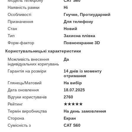
Модель телефону
CAT S60
Наявність рамки
Ні
Особливості
Гнучке, Протиударний
Призначення
Для телефону
Стан
Новий
Тип
Захисна плівка
Форм-фактор
Повноекранне 3D
Користувальницькі характеристики
Можливість внесення
Да
індивідуальних коригувань
Гарантія на розміри
14 днів із моменту
отримання
Глянець/Матовий
На вибір
Дата оновлення
18.07.2025
Відгуки користувачів
2760
Рейтинг
★★★★★
Термін виробництва
На день замовлення
Сторона
Екран
Сумісність з
CAT S60