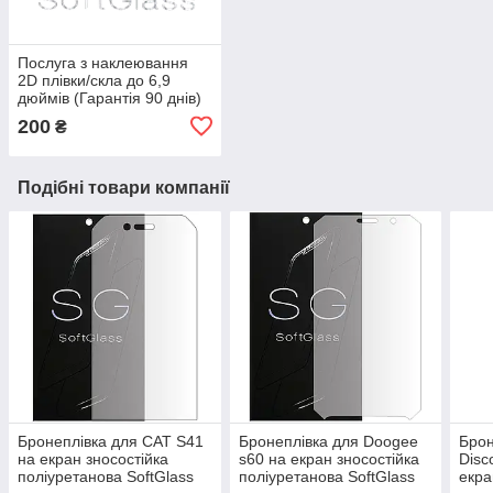
Послуга з наклеювання
2D плівки/скла до 6,9
дюймів (Гарантія 90 днів)
200
₴
Подібні товари компанії
Бронеплівка для CAT S41
Бронеплівка для Doogee
Брон
на екран зносостійка
s60 на екран зносостійка
Disc
поліуретанова SoftGlass
поліуретанова SoftGlass
екра