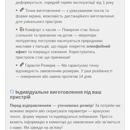
деформується, середній термін експлуатації від 1 року
Точне виготовлення — з урахуванням чохла та
форми екрана, можливість дистанційного виготовлення
для унікального пристрою
Комфорт з часом — Поверхня стає більш
слизькою та приємною на дотик — мікропори
поліуретану поступово насичуються природними
маслами з пальців, що надає покриттю
олеофобний
ефект
та покращує ковзання. Користуватись
пристроєм стає ще приємніше!
Гарантія Розмірів — Ми гарантуємо точну
відповідність замовленим розмірам. У разі розбіжності
— повернення або заміна протягом 14 днів.
Індивідуальне виготовлення під ваш
пристрій
Перед відправленням
—
уточнюємо розмір
! За потреби ми
можемо звірити або скоригувати параметри — врахуємо
чохол, форму екрана та індивідуальні побажання. Просто
вкажіть інформацію в коментарі до замовлення або зв’яжіться
з нами. Ми завжди на зв’язку!