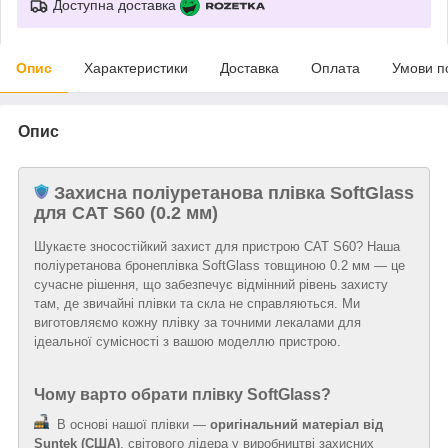
Доступна доставка
Опис
Характеристики
Доставка
Оплата
Умови п
Опис
Захисна поліуретанова плівка SoftGlass
для CAT S60 (0.2 мм)
Шукаєте зносостійкий захист для пристрою CAT S60? Наша
поліуретанова бронеплівка SoftGlass товщиною 0.2 мм — це
сучасне рішення, що забезпечує відмінний рівень захисту
там, де звичайні плівки та скла не справляються. Ми
виготовляємо кожну плівку за точними лекалами для
ідеальної сумісності з вашою моделлю пристрою.
Чому варто обрати плівку SoftGlass?
В основі нашої плівки —
оригінальний матеріал від
Suntek (США)
, світового лідера у виробництві захисних