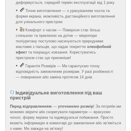
деформується, середній термін експлуатації від 1 року
Точне виготовлення — з урахуванням чохла та
форми екрана, можливість дистанційного виготовлення
для унікального пристрою
Комфорт з часом — Поверхня стає більш
слизькою та приємною на дотик — мікропори
поліуретану поступово насичуються природними
маслами з пальців, що надає покриттю
олеофобний
ефект
та покращує ковзання. Користуватись
пристроєм стає ще приємніше!
Гарантія Розмірів — Ми гарантуємо точну
відповідність замовленим розмірам. У разі розбіжності
— повернення або заміна протягом 14 днів.
Індивідуальне виготовлення під ваш
пристрій
Перед відправленням
—
уточнюємо розмір
! За потреби ми
можемо звірити або скоригувати параметри — врахуємо
чохол, форму екрана та індивідуальні побажання. Просто
вкажіть інформацію в коментарі до замовлення або зв’яжіться
з нами. Ми завжди на зв’язку!