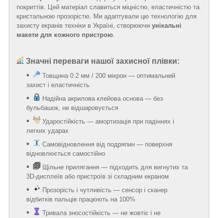
покриттів. Цей матеріал славиться міцністю, еластичністю та
кристальною прозорістю. Ми адаптували цю технологію для
захисту екранів техніки в Україні, створюючи
унікальні
макети для кожного пристрою
.
Значні переваги нашої захисної плівки:
Товщина 0.2 мм / 200 мікрон — оптимальний
захист і еластичність
Надійна акрилова клейова основа — без
бульбашок, не відшаровується
Ударостійкість — амортизація при падіннях і
легких ударах
Самовідновлення від подряпин — поверхня
відновлюється самостійно
Щільне прилягання — підходить для вигнутих та
3D-дисплеїв або пристроїв зі складним екраном
Прозорість і чутливість — сенсор і сканер
відбитків пальців працюють на 100%
Тривала зносостійкість — не жовтіє і не