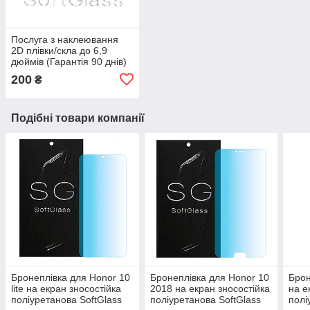
Послуга з наклеювання
2D плівки/скла до 6,9
дюймів (Гарантія 90 днів)
200
₴
Подібні товари компанії
Бронеплівка для Honor 10
Бронеплівка для Honor 10
Брон
lite на екран зносостійка
2018 на екран зносостійка
на е
поліуретанова SoftGlass
поліуретанова SoftGlass
полі