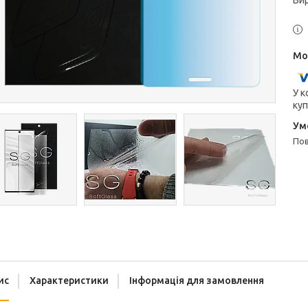
Ви
У к
куп
п
ис
Характеристики
Інформація для замовлення