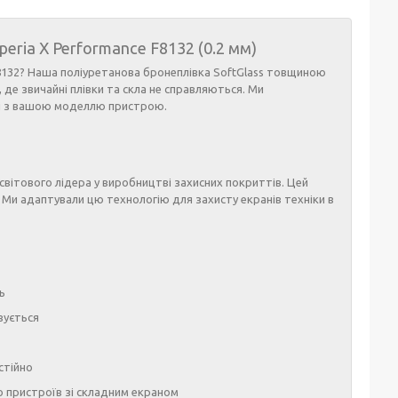
peria X Performance F8132 (0.2 мм)
8132? Наша поліуретанова бронеплівка SoftGlass товщиною
, де звичайні плівки та скла не справляються. Ми
сті з вашою моделлю пристрою.
 світового лідера у виробництві захисних покриттів. Цей
 Ми адаптували цю технологію для захисту екранів техніки в
ь
вується
стійно
о пристроїв зі складним екраном