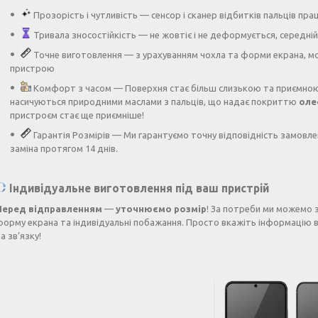
Прозорість і чутливість — сенсор і сканер відбитків пальців п
Тривала зносостійкість — не жовтіє і не деформується, середній 
Точне виготовлення — з урахуванням чохла та форми екрана, мо
пристрою
Комфорт з часом — Поверхня стає більш слизькою та приємною
насичуються природними маслами з пальців, що надає покриттю
оле
пристроєм стає ще приємніше!
Гарантія Розмірів — Ми гарантуємо точну відповідність замовле
заміна протягом 14 днів.
Індивідуальне виготовлення під ваш пристрій
Перед відправленням
—
уточнюємо розмір
! За потреби ми можемо 
форму екрана та індивідуальні побажання. Просто вкажіть інформацію в
а зв’язку!