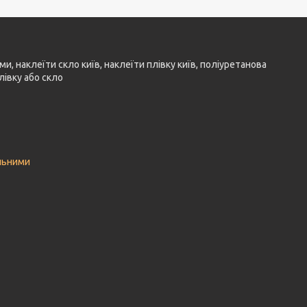
ми, наклеїти скло київ, наклеїти плівку київ, поліуретанова
лівку або скло
льними