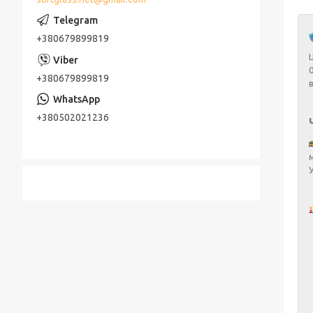
+380679899819
+380679899819
+380502021236