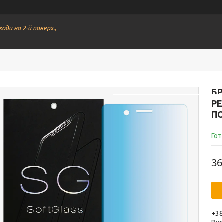
ходи на 2-й поверх.,
Меню
Всі товари студі
БР
PE
П
Гот
36
+38