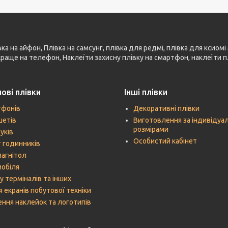
 на айфон, Плівка на самсунг, плівка для редмі, плівка для ксиомі 
 краще на телефон, Наклеїти захисну плівку на смартфон, наклеїти п
ові плівки
Інші плівки
тфонів
Декоративні плівки
шетів
Виготовлення за індивідуа
розмірами
уків
Особистий кабінет
 годинників
агнітол
мобіля
у терміналів та інших
я екранів побутової техніки
ння наклейок та логотипів