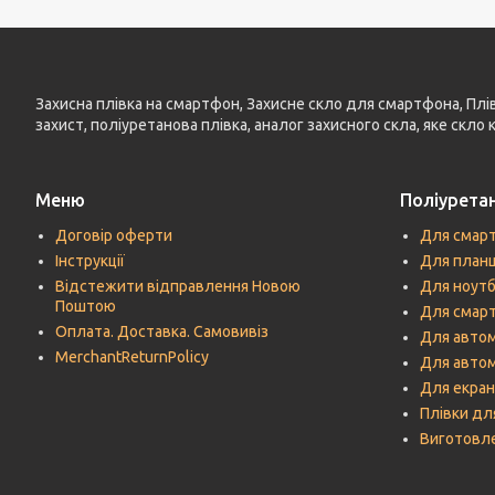
Захисна плівка на смартфон, Захисне скло для смартфона, Плівка
захист, поліуретанова плівка, аналог захисного скла, яке скло
Меню
Поліуретан
Договір оферти
Для смар
Інструкції
Для план
Відстежити відправлення Новою
Для ноутб
Поштою
Для смарт
Оплата. Доставка. Самовивіз
Для автом
MerchantReturnPolicy
Для авто
Для екран
Плівки дл
Виготовле