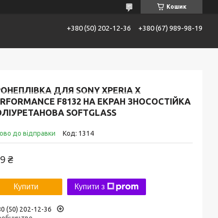
Кошик
+380 (50) 202-12-36
+380 (67) 989-98-19
ї SoftGlass
Не знаходите потрібну модель?
ОНЕПЛІВКА ДЛЯ SONY XPERIA X
RFORMANCE F8132 НА ЕКРАН ЗНОСОСТІЙКА
ОЛІУРЕТАНОВА SOFTGLASS
ово до відправки
Код:
1314
9 ₴
Купити
Купити з
0 (50) 202-12-36