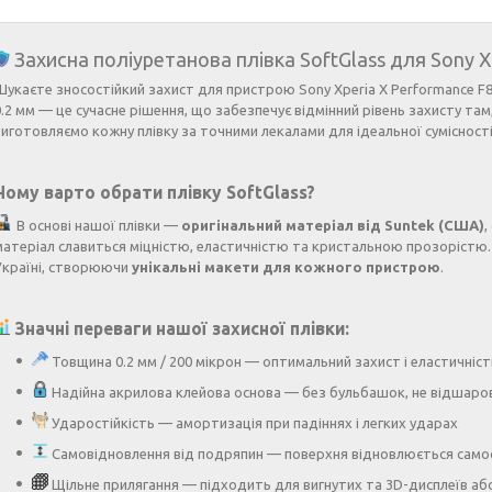
Захисна поліуретанова плівка SoftGlass для Sony X
Шукаєте зносостійкий захист для пристрою Sony Xperia X Performance F
0.2 мм — це сучасне рішення, що забезпечує відмінний рівень захисту там
виготовляємо кожну плівку за точними лекалами для ідеальної сумісно
Чому варто обрати плівку SoftGlass?
В основі нашої плівки —
оригінальний матеріал від Suntek (США)
,
матеріал славиться міцністю, еластичністю та кристальною прозорістю.
Україні, створюючи
унікальні макети для кожного пристрою
.
Значні переваги нашої захисної плівки:
Товщина 0.2 мм / 200 мікрон — оптимальний захист і еластичніст
Надійна акрилова клейова основа — без бульбашок, не відшаро
Ударостійкість — амортизація при падіннях і легких ударах
Самовідновлення від подряпин — поверхня відновлюється само
Щільне прилягання — підходить для вигнутих та 3D-дисплеїв аб