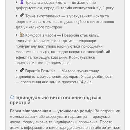
Тривала зносостійкість — не жовтіє і не
деформується, середній термін експлуатації від 1 року
Точне виготовлення — з урахуванням чохла та
форми екрана, можливість дистанційного виготовлення
для унікального пристрою
Комфорт з часом — Поверхня стає більш
слизькою та приємною на дотик — мікропори
поліуретану поступово насичуються природними
маслами з пальців, що надає покриттю
олеофобний
ефект
та покращує ковзання. Користуватись
пристроєм стає ще приємніше!
Гарантія Розмірів — Ми гарантуємо точну
відповідність замовленим розмірам. У разі розбіжності
— повернення або заміна протягом 14 днів.
Індивідуальне виготовлення під ваш
пристрій
Перед відправленням
—
уточнюємо розмір
! За потреби ми
можемо звірити або скоригувати параметри — врахуємо
чохол, форму екрана та індивідуальні побажання. Просто
вкажіть інформацію в коментарі до замовлення або зв’яжіться