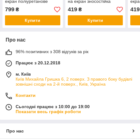
екран поліуретанове
на екран зносостійка
екра
SoftGlass
поліуретанова SoftGlass
полі
799
419
419
₴
₴
Купити
Купити
Про нас
96% позитивних з 308 відгуків за рік
Працює з 20.12.2018
м. Київ
Київ Михайла Гришка 6, 2 поверх. З правого боку будівлі
зовнішні сходи на 2-й поверх., Київ, Україна
Контакти
Сьогодні працює з 10:00 до 19:00
Показати весь графік роботи
Про нас