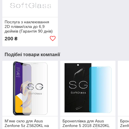
Послуга з наклеювання
2D плівки/скла до 6,9
дюймів (Гарантія 90 днів)
200
₴
Подібні товари компанії
М'яке скло для Asus
Бронеплівка для Asus
Брон
Zenfone 5z ZS620KL на
Zenfone 5 2018 ZE620KL
Zenf