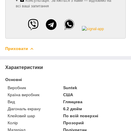
Консультація: Зв’яжіться з нами — відповімо на
всі ваші запитання
Приховати
Характеристики
Основні
Виробник
Suntek
Країна виробник
США
Вид
Глянцева
Діагональ екрану
6.2 дюйм
Клейовий шар
По всій поверхні
Колір
Прозорий
Матеріал
Поліуретан