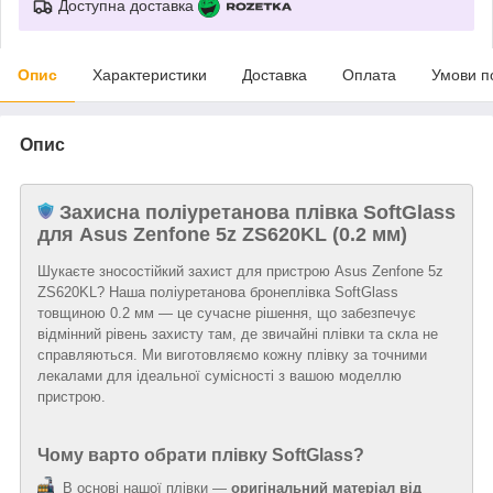
Доступна доставка
Опис
Характеристики
Доставка
Оплата
Умови п
Опис
Захисна поліуретанова плівка SoftGlass
для Asus Zenfone 5z ZS620KL (0.2 мм)
Шукаєте зносостійкий захист для пристрою Asus Zenfone 5z
ZS620KL? Наша поліуретанова бронеплівка SoftGlass
товщиною 0.2 мм — це сучасне рішення, що забезпечує
відмінний рівень захисту там, де звичайні плівки та скла не
справляються. Ми виготовляємо кожну плівку за точними
лекалами для ідеальної сумісності з вашою моделлю
пристрою.
Чому варто обрати плівку SoftGlass?
В основі нашої плівки —
оригінальний матеріал від