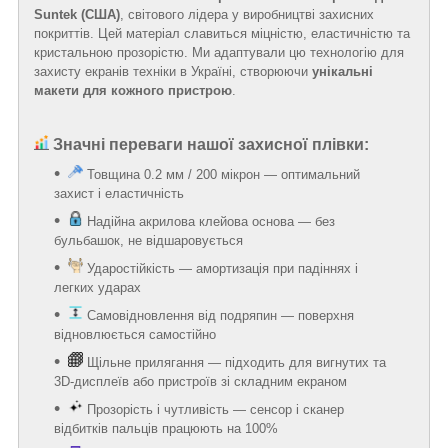
Suntek (США)
, світового лідера у виробництві захисних
покриттів. Цей матеріал славиться міцністю, еластичністю та
кристальною прозорістю. Ми адаптували цю технологію для
захисту екранів техніки в Україні, створюючи
унікальні
макети для кожного пристрою
.
Значні переваги нашої захисної плівки:
Товщина 0.2 мм / 200 мікрон — оптимальний
захист і еластичність
Надійна акрилова клейова основа — без
бульбашок, не відшаровується
Ударостійкість — амортизація при падіннях і
легких ударах
Самовідновлення від подряпин — поверхня
відновлюється самостійно
Щільне прилягання — підходить для вигнутих та
3D-дисплеїв або пристроїв зі складним екраном
Прозорість і чутливість — сенсор і сканер
відбитків пальців працюють на 100%